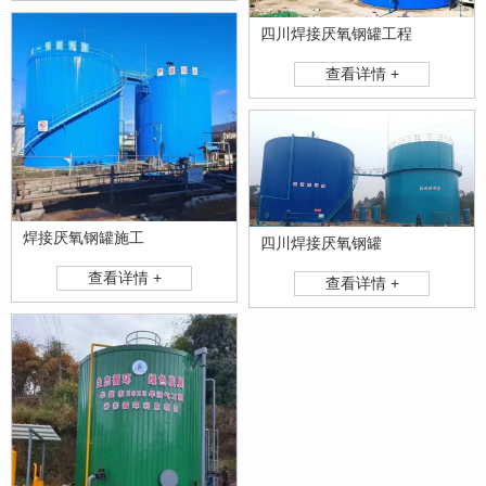
四川焊接厌氧钢罐工程
查看详情 +
焊接厌氧钢罐施工
四川焊接厌氧钢罐
查看详情 +
查看详情 +