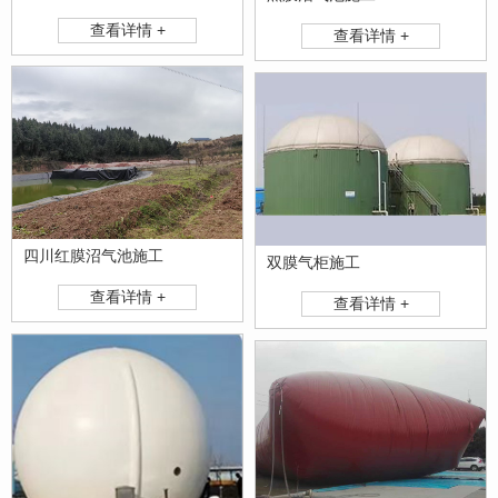
查看详情 +
查看详情 +
四川红膜沼气池施工
双膜气柜施工
查看详情 +
查看详情 +