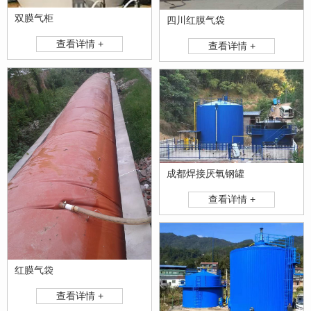
双膜气柜
四川红膜气袋
查看详情 +
查看详情 +
成都焊接厌氧钢罐
查看详情 +
红膜气袋
查看详情 +