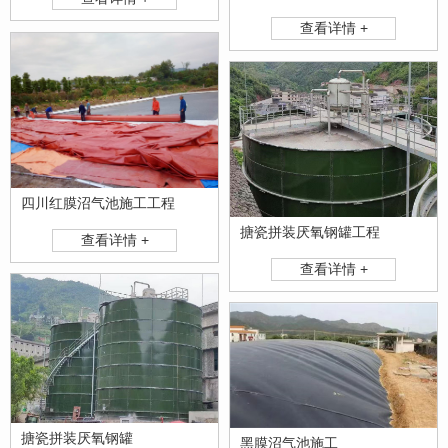
查看详情 +
四川红膜沼气池施工工程
搪瓷拼装厌氧钢罐工程
查看详情 +
查看详情 +
搪瓷拼装厌氧钢罐
黑膜沼气池施工